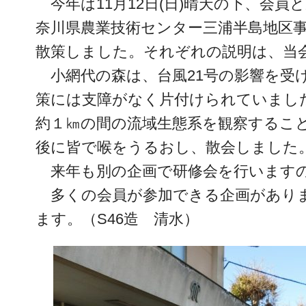
今年は11月12日(日)晴天の下、会員
奈川県農業技術センター三浦半島地区
散策しました。それぞれの説明は、当
小網代の森は、台風21号の影響を受
策には支障がなく片付けられていまし
約１㎞の間の流域生態系を観察するこ
後に皆で喉をうるおし、散会しました
来年も別の企画で研修会を行いますの
多くの会員が参加できる企画があり
ます。（S46造 清水）