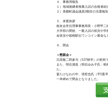
４、事務局報告
１）地域後継者推薦入試の合格者紹
２）美郷町議会議員3期目の当選報告
５、来賓挨拶
校友会常任理事事務局長・小野甲二様
大学部の閉校、一般入試の状況や学
金状況や箱根駅伝ワンコイン募金な
６、閉会
＜懇親会＞
日高敬二郎参与（S37林卒）の乾杯
また、明石酒造（明石ゆみ子氏：昭4
た。
宴たけなわの中、境哲也氏（平5畜
一本締めで閉会となりました。