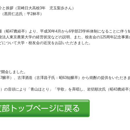
介と挨拶（宮崎日大高校3年 児玉梨歩さん）
（黒田仁志氏：平2林卒）
（昭47農経卒）より、平成30年4月から6学部23学科体制になることに伴う
校法人東京農業大学の経営状況などの説明、また、校友会の125周年記念事業
どについて大学・校友会の近況をお話いただきました。
で開会しました。
7醸卒）、古澤酒造（古澤昌子氏：昭63短醸卒）から焼酎の提供をいただき
卒）の音頭により「青山ほとり」「学歌」を斉唱し、岩切順次氏（昭43農経卒