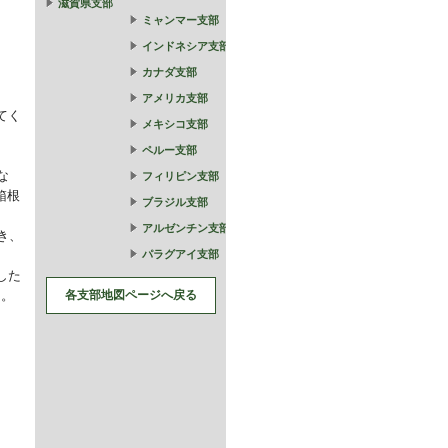
滋賀県支部
ミャンマー支部
インドネシア支部
カナダ支部
アメリカ支部
てく
メキシコ支部
ペルー支部
な
フィリピン支部
箱根
ブラジル支部
アルゼンチン支部
き、
パラグアイ支部
した
た。
各支部地図ページへ戻る