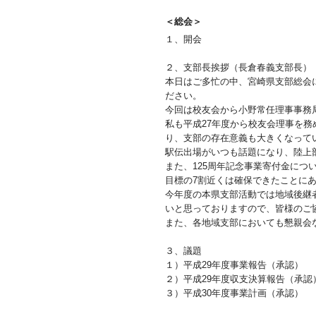
＜総会＞
１、開会
２、支部長挨拶（長倉春義支部長）
本日はご多忙の中、宮崎県支部総会
ださい。
今回は校友会から小野常任理事事務
私も平成27年度から校友会理事を
り、支部の存在意義も大きくなって
駅伝出場がいつも話題になり、陸上
また、125周年記念事業寄付金に
目標の7割近くは確保できたことに
今年度の本県支部活動では地域後継
いと思っておりますので、皆様のご
また、各地域支部においても懇親会
３、議題
１）平成29年度事業報告（承認）
２）平成29年度収支決算報告（承認
３）平成30年度事業計画（承認）