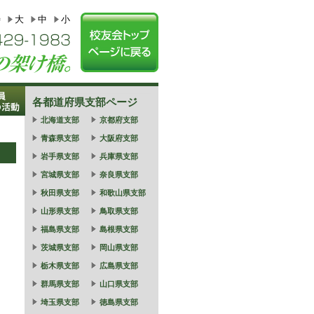
特
大
中
小
各都道府県支部ページ
北海道支部
京都府支部
青森県支部
大阪府支部
岩手県支部
兵庫県支部
宮城県支部
奈良県支部
秋田県支部
和歌山県支部
山形県支部
鳥取県支部
福島県支部
島根県支部
茨城県支部
岡山県支部
栃木県支部
広島県支部
群馬県支部
山口県支部
埼玉県支部
徳島県支部