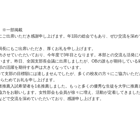
 ※一部掲載
にご出席いただき感謝申し上げます。年1回の総会でもあり、ぜひ交流を深め
局長にもご出席いただき、厚くお礼を申し上げます。
務めさせていただいており、今年度で3年目となります。本部との交流も活発に
います。昨日、全国支部長会議に出席しましたが、OBの誰もが期待している
部の活躍を期待する声は大きくなっています。
ついて支部の目標額には達しませんでしたが、多くの校友の方々にご協力いただ
あらためてお礼を申し上げます。
者推薦入試希望者を1名推薦しました。もっと多くの優秀な生徒を大学に推薦
協力をお願いします。女性部会も会員が徐々に増え、活動が定着してきまし
などで交流を深めていただいており、感謝申し上げます。
）