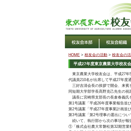
HOME
>
校友会の活動
>
校友会の活
平成27年度東京農業大学校友
東京農業大学校友会は、平成27年5
代議員210名が出席して平成27年
三好吉清会長の挨拶で開会、来賓を
同短期大学部学長髙野克己先生の祝
議長に宮崎県支部長の長倉春義氏を
第1号議案「平成26年度事業報告並
第2号議案「平成27年度事業計画並
第3号議案「第2号理事の選出につい
続いて、執行部から次の事項が報
①「株式会社農大常磐松第32期営業