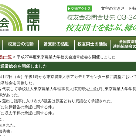
文字の大きさ
動一覧
> 平成27年度東京農業大学校友会通常総会を開催しました
会通常総会を開催しました
月22日（金）午後1時から東京農業大学アカデミアセンター横井講堂におい
度通常総会を開催した。
代表して学校法人東京農業大学理事長大澤貫寿先生並びに東京農業大学学
辞があった。
選出し議事に入り次の3議案は原案どおり異議なく承認された。
びに決算報告の承認に関する件」
びに収支予算の承認に関する件」
て」
告された。
報告書」