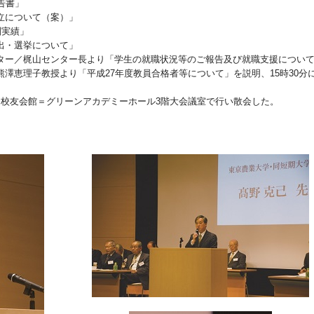
告書」
立について（案）」
別実績」
出・選挙について」
ー／梶山センター長より「学生の就職状況等のご報告及び就職支援につい
澤恵理子教授より「平成27年度教員合格者等について」を説明、15時30分
校友会館＝グリーンアカデミーホール3階大会議室で行い散会した。