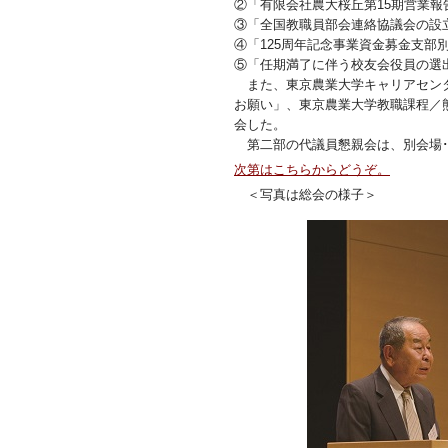
②「有限会社農大桜丘第15期営業報
③「全国教職員部会連絡協議会の設
④「125周年記念事業資金募金支部
⑤「任期満了に伴う校友会役員の選
また、東京農業大学キャリアセンタ
お願い」、東京農業大学教職課程／熊
会した。
第二部の代議員懇親会は、別会場･
次第はこちらからどうぞ。
＜写真は総会の様子＞