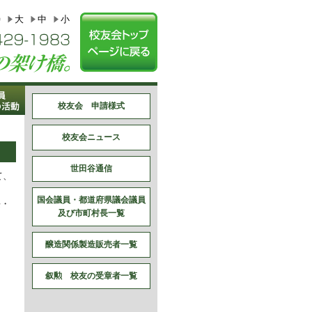
特
大
中
小
校友会 申請様式
校友会ニュース
世田谷通信
て、
国会議員・都道府県議会議員
長・
及び市町村長一覧
醸造関係製造販売者一覧
叙勲 校友の受章者一覧