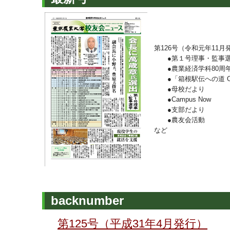
第126号（令和元年11月
●第１号理事・監事選
●農業経済学科80周年
●「箱根駅伝への道 On
●母校だより
●Campus Now
●支部だより
●農友会活動
など
backnumber
第125号（平成31年4月発行）