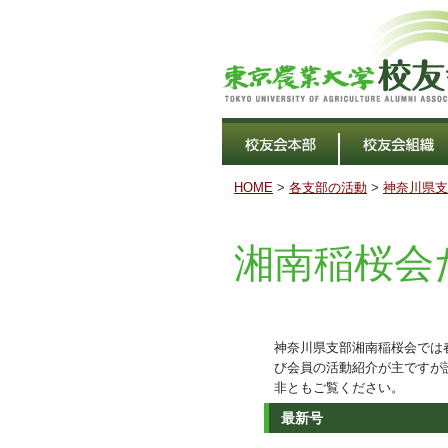
HOME
>
各支部の活動
>
神奈川県支
湘南稲桜会
神奈川県支部湘南稲桜会では
び会員の活動紹介が主ですが
非ともご覧ください。
最新号