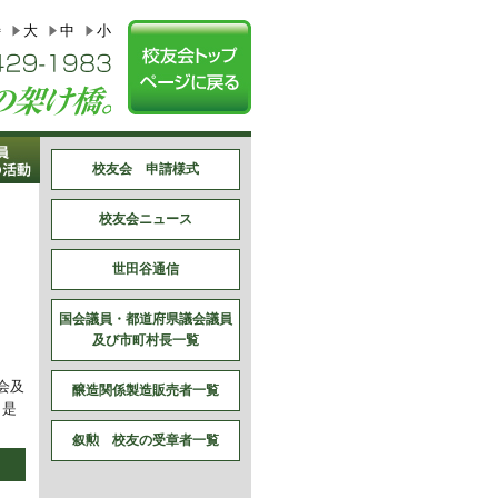
特
大
中
小
校友会 申請様式
校友会ニュース
世田谷通信
国会議員・都道府県議会議員
及び市町村長一覧
会及
醸造関係製造販売者一覧
、是
叙勲 校友の受章者一覧