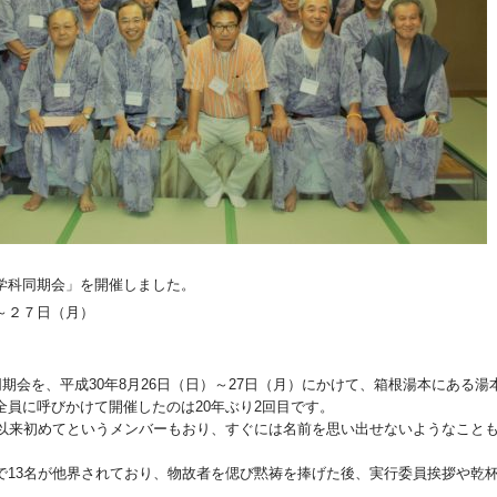
学科同期会」を開催しました。
２７日（月）
期会を、平成30年8月26日（日）～27日（月）にかけて、箱根湯本にある湯
員に呼びかけて開催したのは20年ぶり2回目です。
以来初めてというメンバーもおり、すぐには名前を思い出せないようなこと
。
13名が他界されており、物故者を偲び黙祷を捧げた後、実行委員挨拶や乾