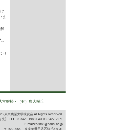
で
たけ
いま
て解
た。
より
大常磐松・（有）農大桜丘
2026 東京農業大学校友会 All Rights Reserved.
 TEL.03-3429-1983 FAX.03-3427-2271
E-mail:ko3883@nodai.ac.jp
〒156-0054 東京都世田谷区桜丘3-9-31