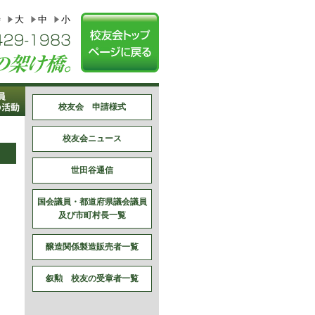
特
大
中
小
校友会 申請様式
校友会ニュース
世田谷通信
国会議員・都道府県議会議員
及び市町村長一覧
醸造関係製造販売者一覧
叙勲 校友の受章者一覧