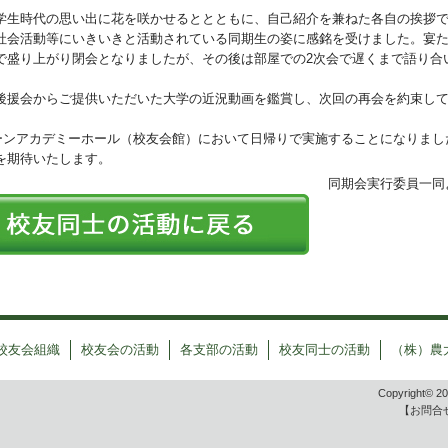
生時代の思い出に花を咲かせるととともに、自己紹介を兼ねた各自の挨拶
社会活動等にいきいきと活動されている同期生の姿に感銘を受けました。宴
で盛り上がり閉会となりましたが、その後は部屋での2次会で遅くまで語り合
援会からご提供いただいた大学の近況動画を鑑賞し、次回の再会を約束し
リーンアカデミーホール（校友会館）において日帰りで実施することになりまし
を期待いたします。
同期会実行委員一同
校友会組織
校友会の活動
各支部の活動
校友同士の活動
（株）農
Copyright© 
【お問合せ先】